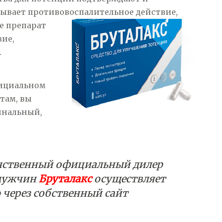
зывает противовоспалительное действие,
е препарат
вие,
.
фициальном
там, вы
инальный,
нственный официальный дилер
 мужчин
Бруталакс
осуществляет
 через собственный сайт