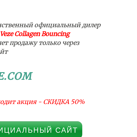
нственный официальный дилер
Veze Collagen Bouncing
ет продажу только через
айт
E.COM
одит акция - СКИДКА 50%
ИЦИАЛЬНЫЙ САЙТ