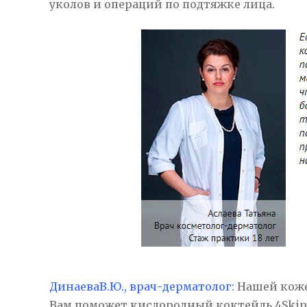
уколов и операций по подтяжке лица.
ДинаеваВ.Ю., врач-дерматолог:
Нашей коже
Вам поможет кислородный коктейль 4SkinO