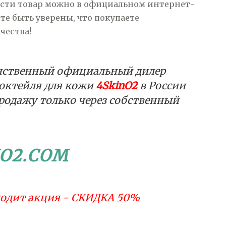
ести товар можно в официальном интернет-
ете быть уверены, что покупаете
чества!
нственный официальный дилер
коктейля для кожи
4SkinO2
в России
родажу только через собственный
NO2.COM
одит акция - СКИДКА 50%