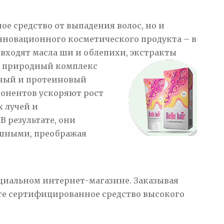
ое средство от выпадения волос, но и
нновационного косметического продукта – в
 входят масла ши и облепихи, экстракты
т природный комплекс
нный и протеиновый
понентов ускоряют рост
 лучей и
В результате, они
ушными, преображая
ициальном интернет-магазине. Заказывая
аете сертифицированное средство высокого