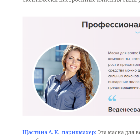
Щастина А. К., парикмахер:
Эта маска для 