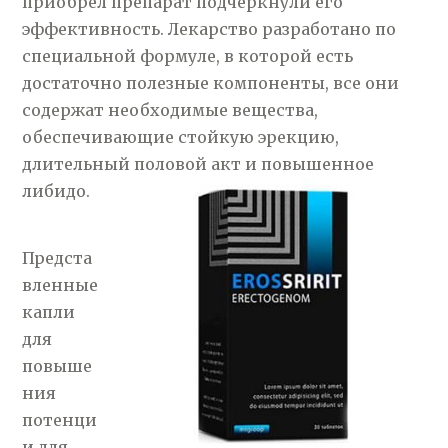
приобрел препарат подчеркнули его
эффективность. Лекарство разработано по
специальной формуле, в которой есть
достаточно полезные компоненты, все они
содержат необходимые вещества,
обеспечивающие стойкую эрекцию,
длительный половой акт и повышенное
либидо.
Предста
вленные
капли
для
повыше
ния
потенци
и для