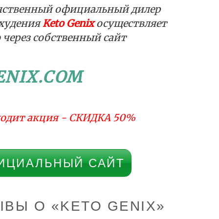
нственный официальный дилер
охудения
Keto Genix
осуществляет
 через собственный сайт
ENIX.COM
одит акция - СКИДКА 50%
ИЦИАЛЬНЫЙ САЙТ
ВЫ О «KETO GENIX»