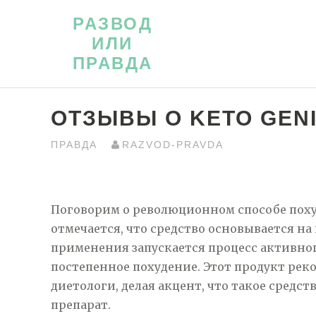
Перейти
РАЗВОД
к
ИЛИ
контенту
ПРАВДА
ОТЗЫВЫ О KETO GENI
ПРАВДА
RAZVOD-PRAVDA
Поговорим о революционном способе похуде
отмечается, что средство основывается на
применения запускается процесс активно
постепенное похудение. Этот продукт ре
диетологи, делая акцент, что такое средс
препарат.