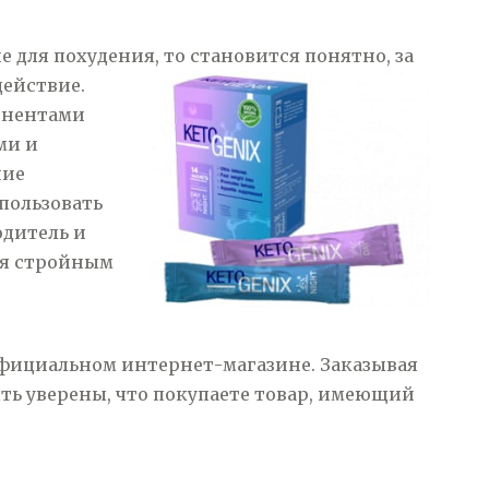
 для похудения, то становится понятно, за
действие.
онентами
ми и
ние
пользовать
одитель и
ся стройным
 официальном интернет-магазине. Заказывая
ыть уверены, что покупаете товар, имеющий