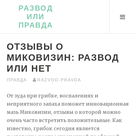
Перейти
РАЗВОД
к
ИЛИ
контенту
ПРАВДА
ОТЗЫВЫ О
МИКОВИЗИН: РАЗВОД
ИЛИ НЕТ
ПРАВДА
RAZVOD-PRAVDA
От зуда при грибке, воспалениях и
неприятного запаха поможет инновационная
мазь Миковизин, отзывы о которой можно
очень часто встретить положительные. Как
известно, грибок сегодня является