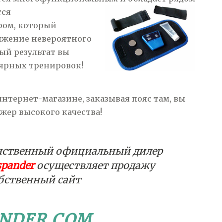
тся
ом, который
ижение невероятного
ый результат вы
лярных тренировок!
тернет-магазине, заказывая пояс там, вы
жер высокого качества!
нственный официальный дилер
spander
осуществляет продажу
обственный сайт
NDER.COM