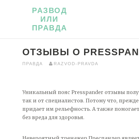
Перейти
РАЗВОД
к
ИЛИ
контенту
ПРАВДА
ОТЗЫВЫ О PRESSPAN
ПРАВДА
RAZVOD-PRAVDA
Уникальный пояс Presspander отзывы полу
так и от специалистов. Потому что, прежд
придает им рельефность. А также помогае
без вреда для здоровья.
Невероятный тренажер Преспандер являе