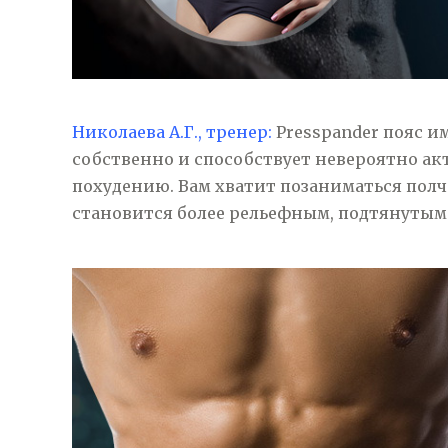
Николаева А.Г., тренер:
Presspander пояс и
собственно и способствует невероятно а
похудению. Вам хватит позаниматься полча
становится более рельефным, подтянутым